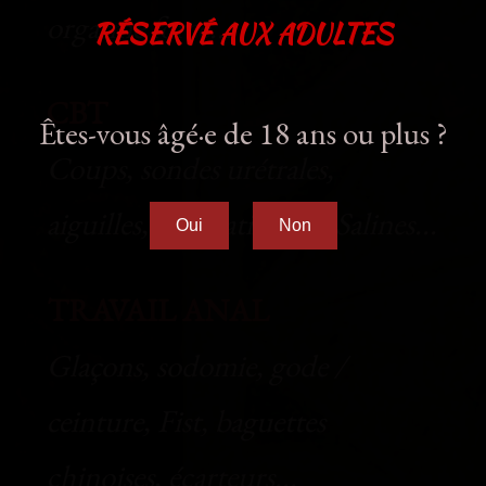
orgasme forcé...
RÉSERVÉ AUX ADULTES
CBT
Êtes-vous âgé·e de 18 ans ou plus ?
Coups, sondes urétrales,
aiguilles, infiltrations de Salines...
Oui
Non
TRAVAIL ANAL
Glaçons, sodomie, gode /
ceinture, Fist, baguettes
chinoises, écarteurs...